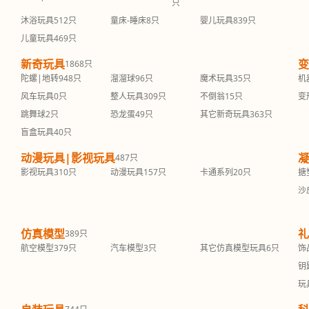
只
沐浴玩具
512只
童床-睡床
8只
婴儿玩具
839只
儿童玩具
469只
新奇玩具
变
1868只
陀螺|地转
948只
溜溜球
96只
魔术玩具
35只
机
风车玩具
0只
整人玩具
309只
不倒翁
15只
变
跳舞球
2只
恐龙蛋
49只
其它新奇玩具
363只
盲盒玩具
40只
动漫玩具|影视玩具
凝
487只
影视玩具
310只
动漫玩具
157只
卡通系列
20只
搪
沙
仿真模型
礼
389只
航空模型
379只
汽车模型
3只
其它仿真模型玩具
6只
饰
钥
玩