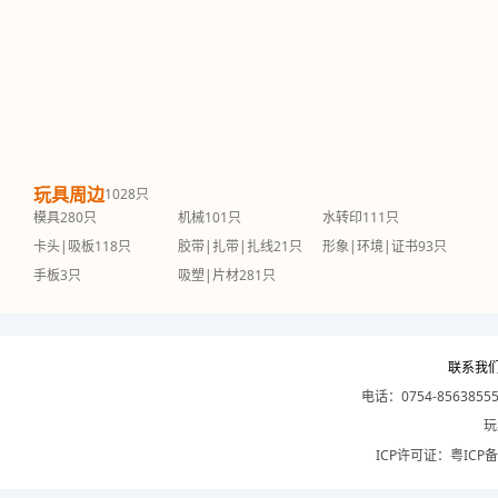
玩具周边
1028只
模具
280只
机械
101只
水转印
111只
卡头|吸板
118只
胶带|扎带|扎线
21只
形象|环境|证书
93只
手板
3只
吸塑|片材
281只
联系我
电话：0754-8563855
玩
ICP许可证：
粤ICP备