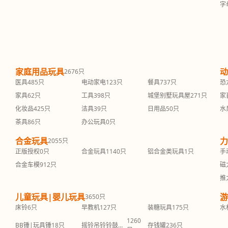
字
家庭用品玩具
动
2676只
医具
485只
电动家电
123只
餐具
737只
恐
家具
62只
工具
398只
城堡别墅玩具屋
271只
家
化妆品
425只
洁具
39只
日用品
50只
水
茶具
86只
办公玩具
0只
合金玩具
力
2055只
正版授权
0只
合金玩具
1140只
铝合金类玩具
1只
手
合金车模
912只
磁
推
儿童玩具|婴儿玩具
游
3650只
床铃
6只
早教机
127只
装糖玩具
175只
水
1260
BB锤|玩具锤
18只
摇铃吊铃铃鼓玩具
存钱罐
236只