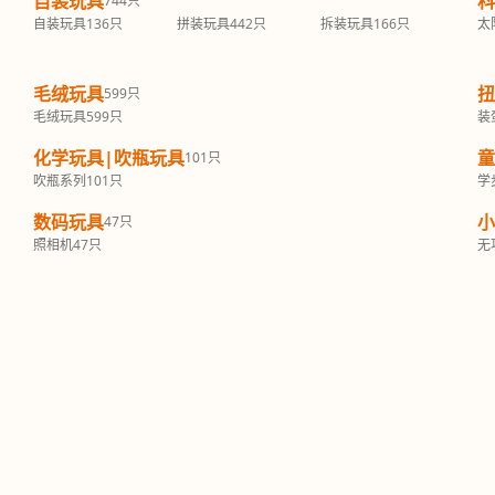
自装玩具
科
744只
自装玩具
136只
拼装玩具
442只
拆装玩具
166只
太
毛绒玩具
扭
599只
毛绒玩具
599只
装
化学玩具|吹瓶玩具
童
101只
吹瓶系列
101只
学
数码玩具
小
47只
照相机
47只
无