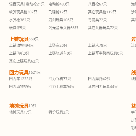
语音玩具|震动枪
21只
电动枪
483只
八音枪
67只
泡
软弹玩具枪
307只
飞碟枪
12只
其它玩具枪
119只
沙
水弹枪
382只
刀剑玩具
106只
弓箭类
72只
其
玩具斧
5只
闪光音乐兵器
66只
其它兵器玩具
72只
上链玩具
过
660只
上链动物
494只
上链车
20只
上链人
78只
过
上链飞机
0只
上链轨道车
0只
上链军事警察玩具
0只
其它上链玩具
62只
回力玩具
线
1621只
回力车
1233只
回力飞机
77只
回力摩托
42只
线
回力动物
59只
回力工程车
94只
其它回力玩具
44只
地摊玩具
益
19只
地摊玩具
17只
特价玩具
2只
学
拼
彩