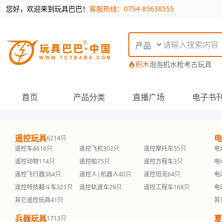
您好，欢迎来到玩具巴巴！
客服热线：0754-85638555
搜索类型
积木
泡泡机
水枪
考古玩具
首页
产品分类
直播广场
电子书
遥控玩具
电
6214只
遥控车
4616只
遥控飞机
302只
遥控摩托车
55只
电
遥控动物
114只
遥控船
75只
遥控方程车
3只
电
遥控飞行器
384只
遥控人|机器人
40只
遥控坦克
64只
电
遥控特技翻斗车
321只
遥控轨道车
29只
遥控工程车
168只
电
其它遥控玩具
41只
其
兵器玩具
夏
1713只