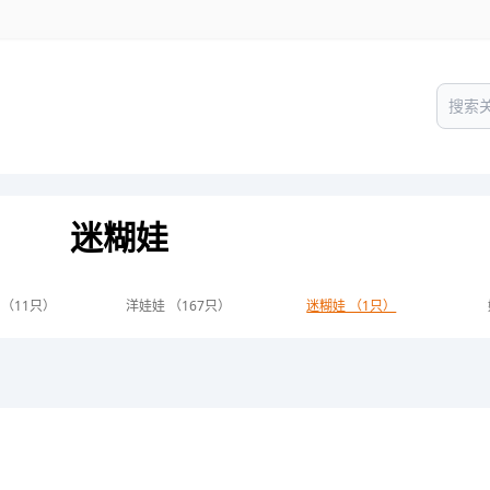
迷糊娃
 （11只）
洋娃娃 （167只）
迷糊娃 （1只）