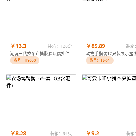
￥13.3
￥85.89
装箱：120盒
装箱
潮玩三代拉布布搪胶脸玩偶挂件
货号：HY600
货号：TL-01
￥8.28
￥9.2
装箱：96只
装箱