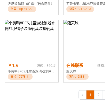
农场鸡鸭鹅16件套（包含配件）
可爱卡通小猪25只搪塑玩
货号：HJ1330556
货号：GH-6616A
￥1.5
在线联系
装箱：360袋
装箱
小黄鸭8PCS儿童游泳池戏水网红小鸭子吹瓶玩具吹塑玩具
毁灭球
货号：7678-11
货号：68381
«
1
2