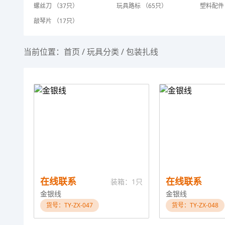
螺丝刀 （37只）
玩具路标 （65只）
塑料配件 
敲琴片 （17只）
当前位置：
首页
/
玩具分类
/
包装扎线
在线联系
在线联系
装箱：1只
金银线
金银线
货号：TY-ZX-047
货号：TY-ZX-048