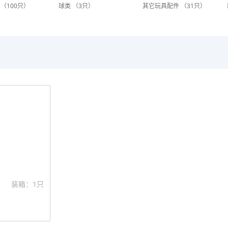
（100只）
球类 （3只）
其它玩具配件 （31只）
装箱：1只