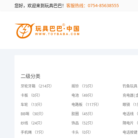
您好，欢迎来到玩具巴巴！
客服热线：0754-85638555
二级分类
牙轮牙箱 （214只）
摇铃 （73只）
钓鱼玩具
卡板 （0只）
电池 （49只）
充电器|盒
车轮 （13只）
电路板 （117只）
眼镜 （1
BB哨 （30只）
胶圈 （45只）
电话线 
纱线 （24只）
饰品 （52只）
隔电片 （
手机绳 （7只）
卡头 （0只）
电话按键 