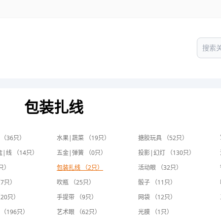
包装扎线
 （36只）
水果|蔬菜 （19只）
搪胶玩具 （52只）
|线 （14只）
五金|弹簧 （0只）
投影|幻灯 （130只）
只）
包装扎线 （2只）
活动眼 （32只）
（7只）
吹瓶 （25只）
骰子 （11只）
20只）
手提带 （9只）
网袋 （12只）
（196只）
艺术眼 （62只）
光膜 （1只）