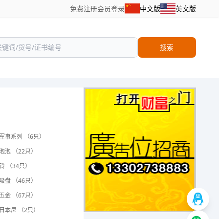
免费注册
会员登录
中文版
英文版
搜索
军事系列 （6只）
泡泡 （22只）
铃 （34只）
吸盘 （46只）
五金 （67只）
日本尼 （2只）