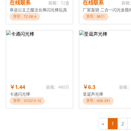
在线联系
在线联系
装箱：72盒
装箱
幸运公主之魔法长棒闪光棒玩具
货号：TZ-08-A
货号：8611
￥1.44
￥6.3
装箱：480只
装箱：
卡通闪光棒
圣诞声光棒
货号：SY2015-16
货号：608-391
«
1
2