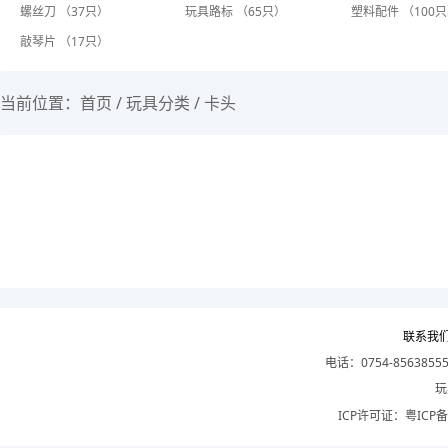
螺丝刀 （37只）
玩具路标 （65只）
塑料配件 （100
敲琴片 （17只）
当前位置：
首页
/
玩具分类
/
卡头
联系我
电话：0754-8563855
玩
ICP许可证：
粤ICP备