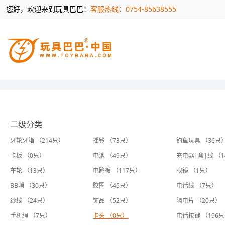
您好，欢迎来到玩具巴巴！
客服热线：0754-85638555
二级分类
牙轮牙箱 （214只）
摇铃 （73只）
钓鱼玩具 （36只
卡板 （0只）
电池 （49只）
充电器|盒|线 （
车轮 （13只）
电路板 （117只）
眼镜 （1只）
BB哨 （30只）
胶圈 （45只）
电话线 （7只）
纱线 （24只）
饰品 （52只）
隔电片 （20只）
手机绳 （7只）
卡头 （0只）
电话按键 （196