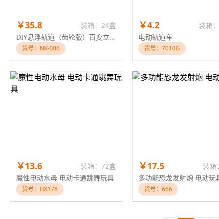
￥35.8
￥4.2
装箱：24盒
装箱：
DIY悬浮轨道（齿轮版）百变立体轨道90PCS 带USB充电款 3.7v锂电池电动轨道车玩具
电动轨道车
货号：NK-006
货号：7010G
￥13.6
￥17.5
装箱：72盒
装箱
魔性电动水母 电动卡通跳舞玩具
多功能恐龙发射炮 电动玩
货号：HX178
货号：666