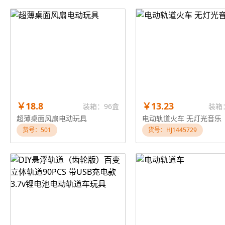
￥18.8
￥13.23
装箱：96盒
装箱
超薄桌面风扇电动玩具
电动轨道火车 无灯光音乐
货号：501
货号：HJ1445729