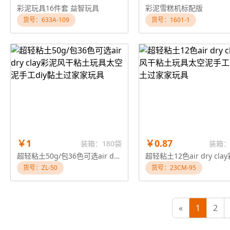
彩泥玩具16件套 益智玩具
彩泥雪糕机标配版
货号：633A-109
货号：1601-1
￥1
￥0.87
装箱：180袋
装箱：
超轻粘土50g/包36色可选air dry clay彩泥风干粘土玩具太空泥手工diy黏土过家家玩具
货号：ZL-50
货号：23CM-95
«
1
2