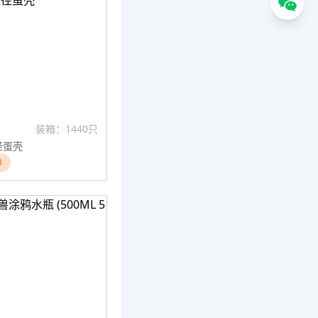
装箱：1440只
径蛋壳
8