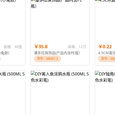
￥35.8
￥0.22
装箱：48盒
装箱：12只
小兔款）
潘多拉珠饰品(产品内含PE瓶）
4.5CM直
货号：98007-3
货号：00