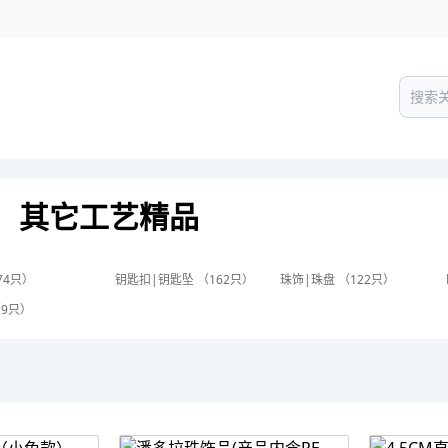
其它工艺精品
74只）
钥匙扣|钥匙坠 （162只）
珠饰|珠盘 （122只）
（9只）