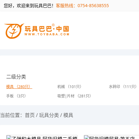
您好，欢迎来到玩具巴巴！
客服热线：0754-85638555
二级分类
模具 （280只）
机械 （101只）
水转印 （111只）
手板 （3只）
吸塑|片材 （281只）
当前位置：
首页
/
玩具分类
/
模具