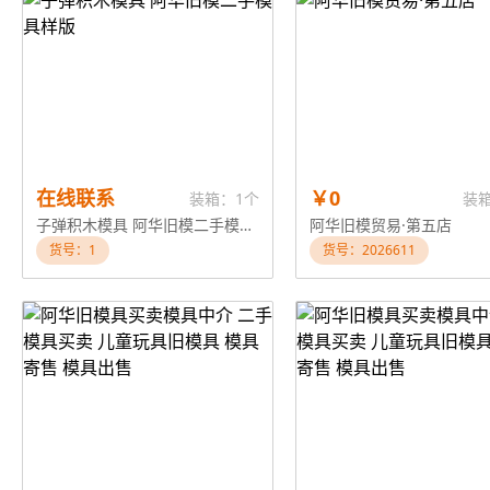
在线联系
￥0
装箱：1个
装
子弹积木模具 阿华旧模二手模具样版
阿华旧模贸易·第五店
货号：1
货号：2026611