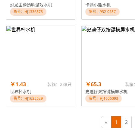
恐龙主题透明游戏水机
卡通小熊水机
货号：HJ1336873
货号：932-053C
￥1.43
￥65.3
装箱：288只
装箱
世界杯水机
史迪仔双按键横屏水机
货号：HJ1635529
货号：HJ1656093
«
1
2