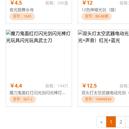
￥4.5
￥12
装箱：240盒
装箱
夜光跳舞水母
12色伸缩光剑（银）
货号：1045
货号：BK-88银
￥4.4
￥12.5
装箱：144只
装箱
魔刀鬼面红灯闪光剑闪光棒灯光玩具闪光玩具武士刀
货号：567-2
货号：10406934
«
1
2