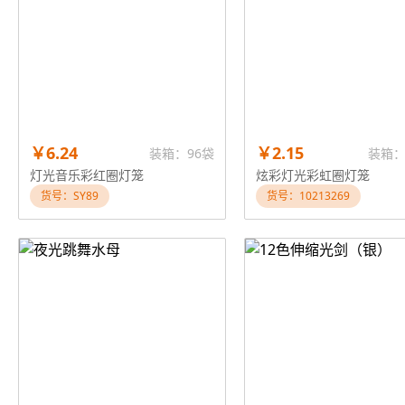
￥6.24
￥2.15
装箱：96袋
装箱：
灯光音乐彩红圈灯笼
炫彩灯光彩虹圈灯笼
货号：SY89
货号：10213269