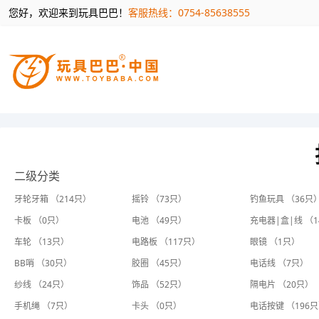
您好，欢迎来到玩具巴巴！
客服热线：0754-85638555
二级分类
牙轮牙箱 （214只）
摇铃 （73只）
钓鱼玩具 （36只
卡板 （0只）
电池 （49只）
充电器|盒|线 （
车轮 （13只）
电路板 （117只）
眼镜 （1只）
BB哨 （30只）
胶圈 （45只）
电话线 （7只）
纱线 （24只）
饰品 （52只）
隔电片 （20只）
手机绳 （7只）
卡头 （0只）
电话按键 （196