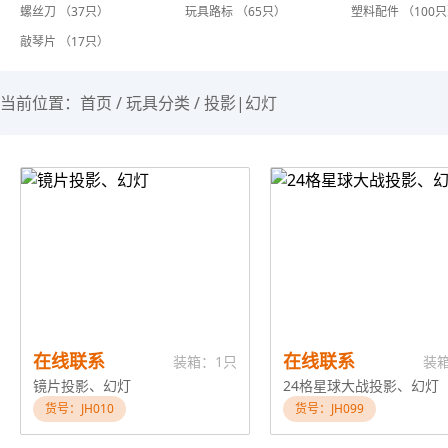
螺丝刀 （37只）
玩具路标 （65只）
塑料配件 （100
敲琴片 （17只）
当前位置：
首页
/
玩具分类
/
投影|幻灯
在线联系
在线联系
装箱：1只
装
镜片投影、幻灯
24格星球大战投影、幻灯
货号：JH010
货号：JH099