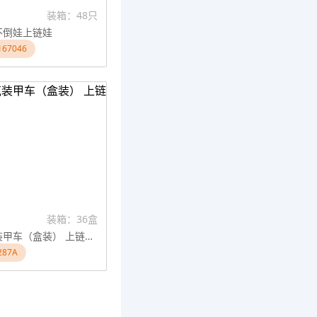
装箱：48只
不倒娃上链娃
67046
装箱：36盒
上链坦克装甲车（盒装） 上链玩具
87A