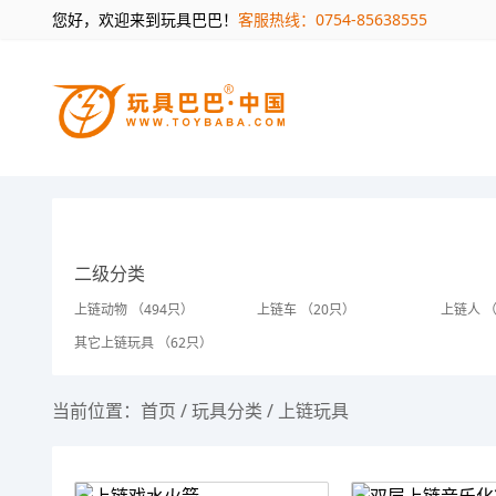
您好，欢迎来到玩具巴巴！
客服热线：0754-85638555
二级分类
上链动物 （494只）
上链车 （20只）
上链人 （
其它上链玩具 （62只）
当前位置：
首页
/
玩具分类
/
上链玩具