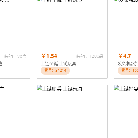
￥1.54
￥4.7
装箱：96盒
装箱：1200袋
盒
上链圣诞 上链玩具
发条机器
货号：31214
货号：100