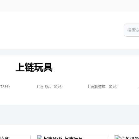
上链玩具
78只）
上链飞机 （0只）
上链轨道车 （0只）