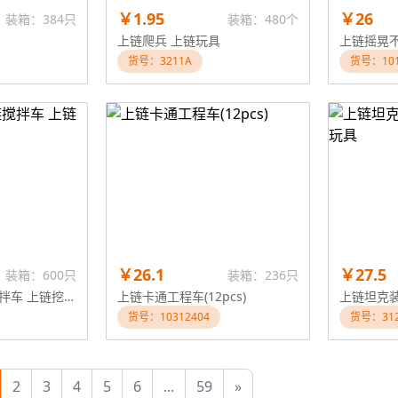
￥1.95
￥26
装箱：384只
装箱：480个
上链爬兵 上链玩具
上链摇晃
货号：3211A
货号：101
￥26.1
￥27.5
装箱：600只
装箱：236只
上链工程车 上链搅拌车 上链挖掘机
上链卡通工程车(12pcs)
货号：10312404
货号：312
2
3
4
5
6
...
59
»