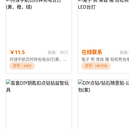
￥11.5
在线联系
装箱：96只
装箱
月球宇航员时钟充电台灯(黄，橙，绿)
货号：3403
货号：HR-558