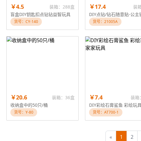
￥4.5
￥17.4
装箱：288盒
装
盲盒DIY钥匙扣点钻钻益智玩具
货号：CY-140
货号：21005A
￥20.6
￥7.4
装箱：36盒
装箱
收纳盒中的50只/桶
货号：Y-80
货号：AT700-1
«
1
2