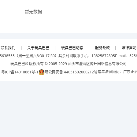
暂无数据
联系我们
|
关于玩具巴巴
|
玩具巴巴动态
|
服务条款
|
法律声明
5638555（周一至周六8:30-17:30）
其余时间联系手机：13825872895
E-mail：525
玩具巴巴® 版权所有 © 2005-2029 汕头市澄海区腾升网络信息有限公司
常年法律顾问：广东正
：
粤ICP备14010661号-1
粤公网安备 44051502000212号