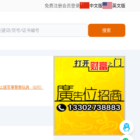
免费注册
会员登录
中文版
英文版
搜索
上链军事警察玩具 （0只）