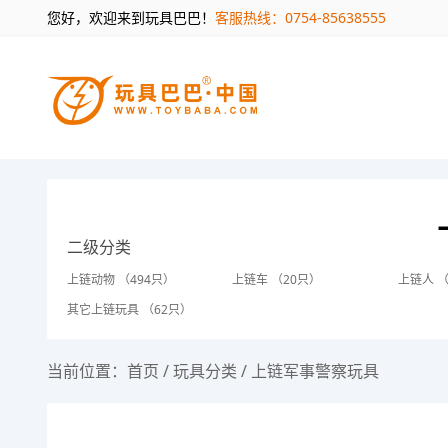
您好，欢迎来到玩具巴巴！
客服热线：0754-85638555
二级分类
上链动物 （494只）
上链车 （20只）
上链人 （
其它上链玩具 （62只）
当前位置：
首页
/
玩具分类
/
上链军事警察玩具