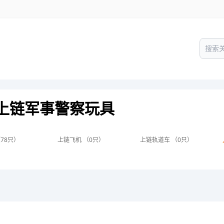
上链军事警察玩具
78只）
上链飞机 （0只）
上链轨道车 （0只）