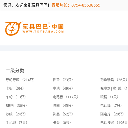
您好，欢迎来到玩具巴巴！
客服热线：0754-85638555
二级分类
牙轮牙箱 （214只）
摇铃 （73只）
钓鱼玩具 （36只
卡板 （0只）
电池 （49只）
充电器|盒|线 （
车轮 （13只）
电路板 （117只）
眼镜 （1只）
BB哨 （30只）
胶圈 （45只）
电话线 （7只）
纱线 （24只）
饰品 （52只）
隔电片 （20只）
手机绳 （7只）
卡头 （0只）
电话按键 （196