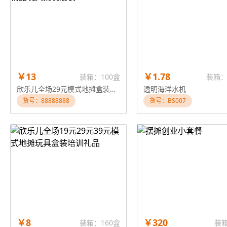
￥13
￥1.78
装箱：100盒
装箱：
欣乐儿全场29元模式地摊盒装精品玩具批发混装
透明海洋水机
货号：88888888
货号：BS007
￥8
￥320
装箱：160盒
装