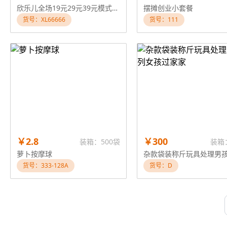
欣乐儿全场19元29元39元模式地摊玩具盒装培训礼品
摆摊创业小套餐
货号：XL66666
货号：111
￥2.8
￥300
装箱：500袋
装箱
萝卜按摩球
货号：333-128A
货号：D