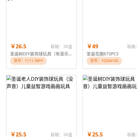
￥26.5
￥49
装箱：36盒
装箱
圣诞树DIY装饰球玩具（有音乐）
圣诞花圈673PCS
货号：1111-38YY
货号：10394100
￥25.5
￥25.5
装箱：36盒
装箱