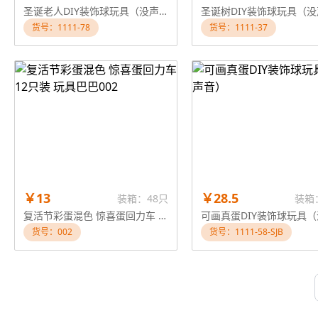
圣诞老人DIY装饰球玩具（没声音）儿童益智游戏画画玩具
货号：1111-78
货号：1111-37
￥13
￥28.5
装箱：48只
装箱
复活节彩蛋混色 惊喜蛋回力车 12只装 玩具巴巴002
货号：002
货号：1111-58-SJB