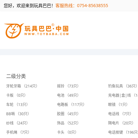
您好，欢迎来到玩具巴巴！
客服热线：0754-85638555
二级分类
牙轮牙箱 （214只）
摇铃 （73只）
钓鱼玩具 （36只
卡板 （0只）
电池 （49只）
充电器|盒|线 （
车轮 （13只）
电路板 （117只）
眼镜 （1只）
BB哨 （30只）
胶圈 （45只）
电话线 （7只）
纱线 （24只）
饰品 （52只）
隔电片 （20只）
手机绳 （7只）
卡头 （0只）
电话按键 （196