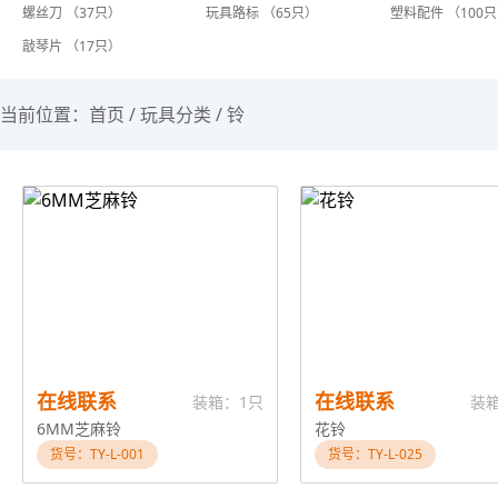
螺丝刀 （37只）
玩具路标 （65只）
塑料配件 （100
敲琴片 （17只）
当前位置：
首页
/
玩具分类
/
铃
在线联系
在线联系
装箱：1只
装
6MM芝麻铃
花铃
货号：TY-L-001
货号：TY-L-025