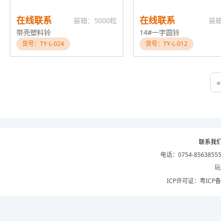
在线联系
在线联系
装箱：5000粒
装
带壳塑料铃
14#一字圆铃
货号：TY-L-024
货号：TY-L-012
«
联系我
电话：0754-8563855
玩
ICP许可证：
粤ICP备