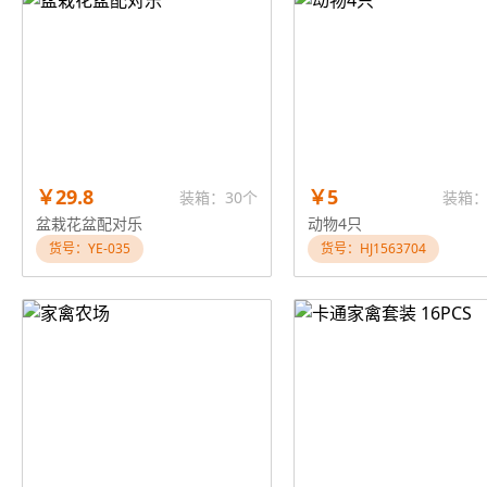
￥29.8
￥5
装箱：30个
装箱：
盆栽花盆配对乐
动物4只
货号：YE-035
货号：HJ1563704