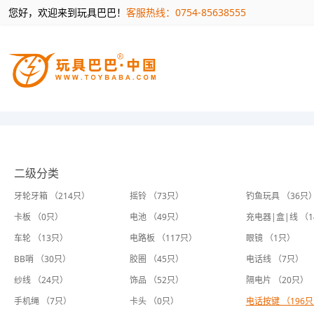
您好，欢迎来到玩具巴巴！
客服热线：0754-85638555
二级分类
牙轮牙箱 （214只）
摇铃 （73只）
钓鱼玩具 （36只
卡板 （0只）
电池 （49只）
充电器|盒|线 （
车轮 （13只）
电路板 （117只）
眼镜 （1只）
BB哨 （30只）
胶圈 （45只）
电话线 （7只）
纱线 （24只）
饰品 （52只）
隔电片 （20只）
手机绳 （7只）
卡头 （0只）
电话按键 （196