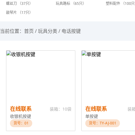
螺丝刀 （37只）
玩具路标 （65只）
塑料配件 （100
敲琴片 （17只）
当前位置：
首页
/
玩具分类
/
电话按键
在线联系
在线联系
装箱：10袋
装
收银机按键
单按键
货号：01
货号：TY-AJ-001