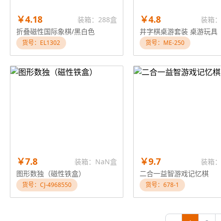
￥4.18
￥4.8
装箱：288盒
装箱：
折叠磁性国际象棋/黑白色
井字棋桌游套装 桌游玩具
货号：EL1302
货号：ME-250
￥7.8
￥9.7
装箱：NaN盒
装箱：
图形数独（磁性铁盒）
二合一益智游戏记忆棋
货号：CJ-4968550
货号：678-1