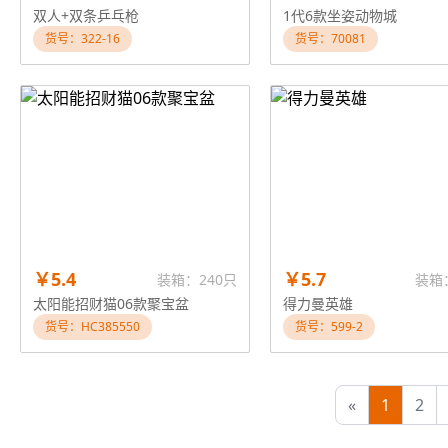
双人+双条乒乓枪
1代6款坐姿动物城
货号：322-16
货号：70081
￥5.4
￥5.7
装箱：240只
装箱
太阳能招财猫06款聚宝盆
得力曼英雄
货号：HC385550
货号：599-2
«
1
2