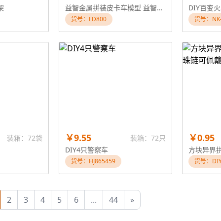
架
益智金属拼装皮卡车模型 益智玩具拼装玩具
货号：FD800
货号：NK-
￥9.55
￥0.95
装箱：72袋
装箱：72只
DIY4只警察车
货号：HJ865459
货号：DIY
2
3
4
5
6
...
44
»