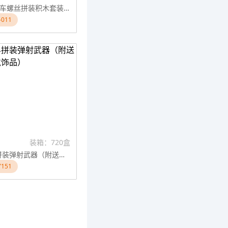
DIY百变火车螺丝拼装积木套装带电动螺丝刀190PCS益智玩具
011
装箱：720盒
方块异界拼装弹射武器（附送珠链可佩戴饰品）
151