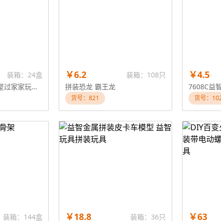
￥6.2
￥4.5
装箱：24盒
装箱：108只
城堡别墅玩具娃娃屋过家家玩具 拼装城堡
拼装恐龙 霸王龙
7608C
货号：821
货号：102
￥18.8
￥63
装箱：144盒
装箱：36只