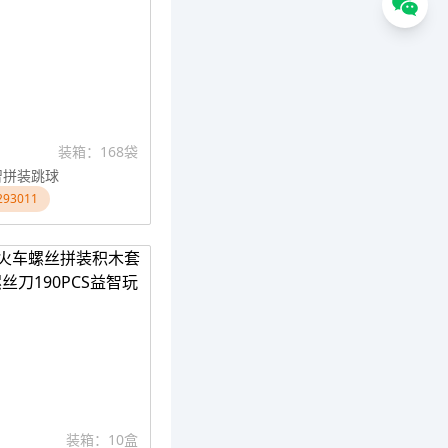
装箱：168袋
益智拼装跳球
93011
装箱：10盒