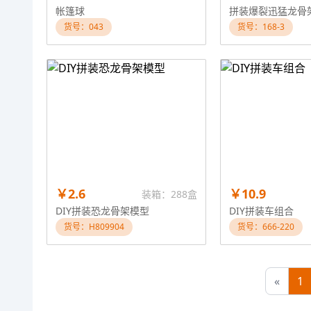
帐篷球
拼装爆裂迅猛龙骨
货号：043
货号：168-3
￥2.6
￥10.9
装箱：288盒
DIY拼装恐龙骨架模型
DIY拼装车组合
货号：H809904
货号：666-220
«
1