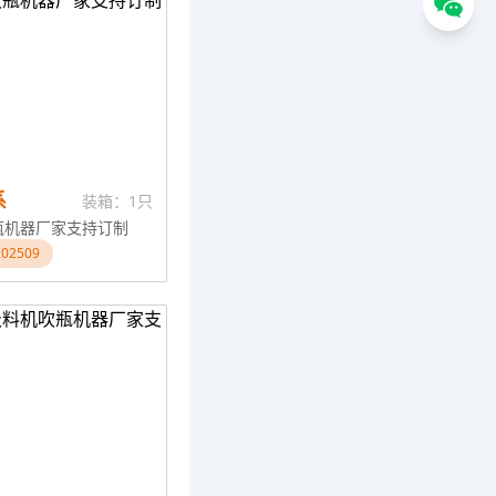
系
装箱：1只
瓶机器厂家支持订制
02509