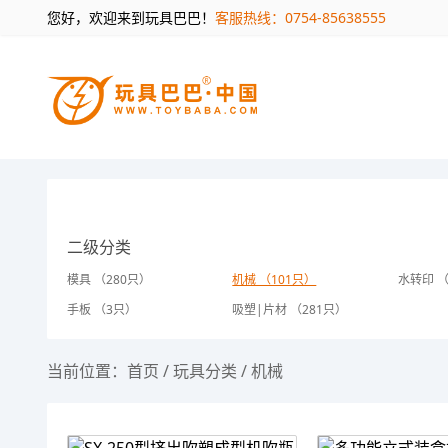
您好，欢迎来到玩具巴巴！
客服热线：0754-85638555
二级分类
模具 （280只）
机械 （101只）
水转印 （
手板 （3只）
吸塑|片材 （281只）
当前位置：
首页
/
玩具分类
/
机械