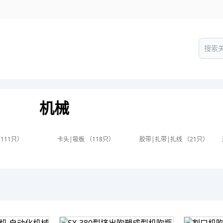
机械
111只）
卡头|吸板 （118只）
胶带|扎带|扎线 （21只）