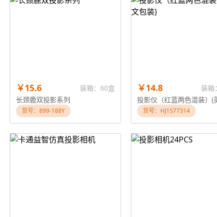
￥15.6
￥14.8
装箱：60盒
装箱
长颈鹿双投影系列
货号：899-188Y
货号：HJ1577314