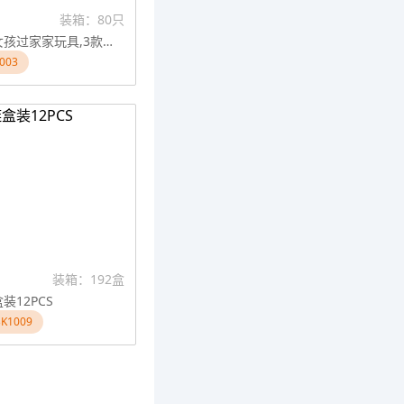
装箱：80只
饰品套装女孩过家家玩具,3款混装
003
装箱：192盒
装12PCS
1009