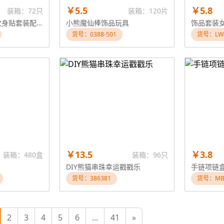
￥5.5
￥5.8
装箱：72只
装箱：120片
DIY饰品美甲美发纹身贴套装配4只纹身
小熊魔仙棒饰品玩具
货号：0388-501
货号：LW
￥13.5
￥3.8
装箱：480盒
装箱：96只
DIY熊猫串珠幸运戳戳乐
手链项链盒
货号：386381
货号：MBK
2
3
4
5
6
...
41
»