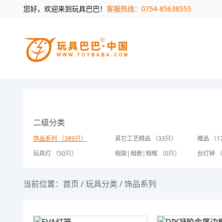
您好，欢迎来到玩具巴巴！
客服热线：0754-85638555
二级分类
饰品系列 （389只）
其它工艺精品 （33只）
赠品 （1
玩具灯 （50只）
相架|相册|相框 （0只）
台灯钟 
当前位置：
首页
/
玩具分类
/
饰品系列