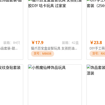
￥17.9
￥23.8
装箱：84只
装箱：42盒
DIY凝胶金属边框饰品套装-甜品系列
猫爪百宝盒益智玩具 女孩奶油胶DIY 咕卡玩具 过家家
货号：M8608
货号：RX0