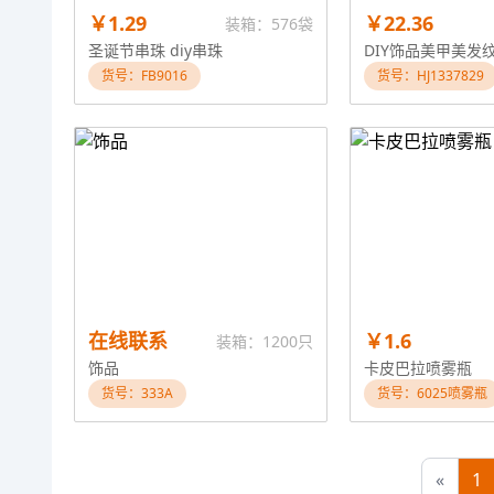
￥1.29
￥22.36
装箱：576袋
圣诞节串珠 diy串珠
货号：FB9016
货号：HJ1337829
在线联系
￥1.6
装箱：1200只
饰品
卡皮巴拉喷雾瓶
货号：333A
货号：6025喷雾瓶
«
1