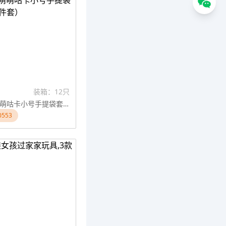
装箱：12只
DIY手工萌萌咕卡小号手提袋套装（256件套）
553