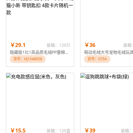
￥29.1
￥36
装箱：120只
装箱
隐藏版1比1高品质毛绒PP塞棉身体搪胶头搪小偶M系列 三花猫小新 带钥匙扣 4款卡片随机一款
萌动毛绒大号宠物毛绒玩
货号：HJ1548058
货号：075A
￥15.5
￥39
装箱：120盒
装箱：