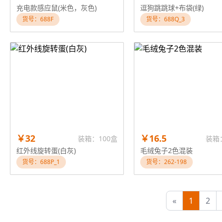
充电款感应鼠(米色，灰色)
逗狗跳跳球+布袋(绿)
货号：688F
货号：688Q_3
￥32
￥16.5
装箱：100盒
装箱
红外线旋转蛋(白灰)
毛绒兔子2色混装
货号：688P_1
货号：262-198
«
1
2