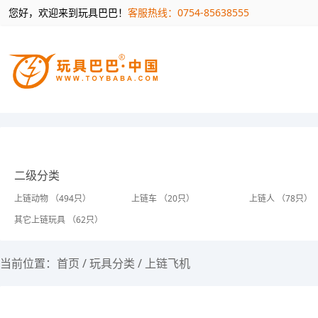
您好，欢迎来到玩具巴巴！
客服热线：0754-85638555
二级分类
上链动物 （494只）
上链车 （20只）
上链人 （78只）
其它上链玩具 （62只）
当前位置：
首页
/
玩具分类
/
上链飞机