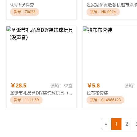
切切乐6件套
货号：70033
货号：NK-001A
￥28.5
￥5.8
装箱：32盒
装箱：
圣诞节礼品盒DIY装饰球玩具（没声音）
拉布布套装
货号：1111-59
货号：CJ-4966123
«
1
2