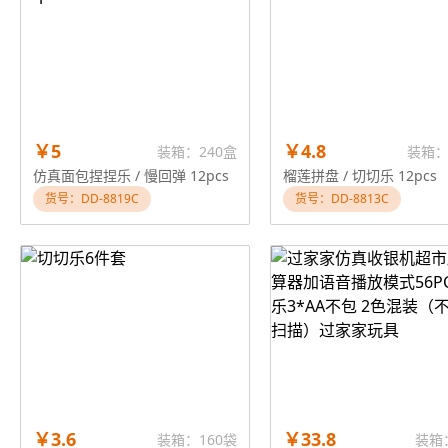
￥5
￥4.8
装箱：240盒
装箱：
仿真面包捏捏乐 / 慢回弹 12pcs
榴莲拼盘 / 切切乐 12pcs
货号：DD-8819C
货号：DD-8813C
￥3.6
￥33.8
装箱：160袋
装箱