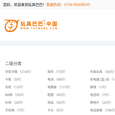
您好，欢迎来到玩具巴巴！
客服热线：0754-85638555
二级分类
牙轮牙箱 （214只）
摇铃 （73只）
钓鱼玩具 （36只
卡板 （0只）
电池 （49只）
充电器|盒|线 （
车轮 （13只）
电路板 （117只）
眼镜 （1只）
BB哨 （30只）
胶圈 （45只）
电话线 （7只）
纱线 （24只）
饰品 （52只）
隔电片 （20只）
手机绳 （7只）
卡头 （0只）
电话按键 （196