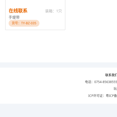
在线联系
装箱：1只
手堤带
货号：TY-BZ-035
联系我
电话：0754-8563855
玩
ICP许可证：
粤ICP备