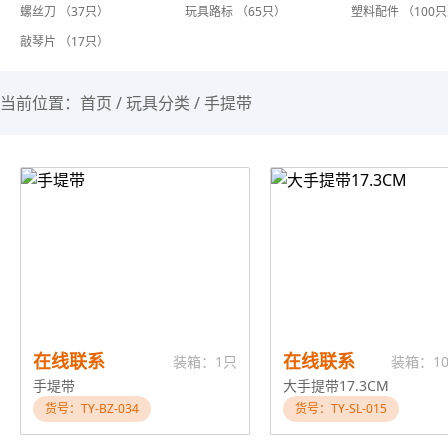
螺丝刀 （37只）
玩具路标 （65只）
塑料配件 （100
敲琴片 （17只）
当前位置：
首页
/
玩具分类
/
手提带
在线联系
在线联系
装箱：1只
装箱：10
手堤带
大手提带17.3CM
货号：TY-BZ-034
货号：TY-SL-015