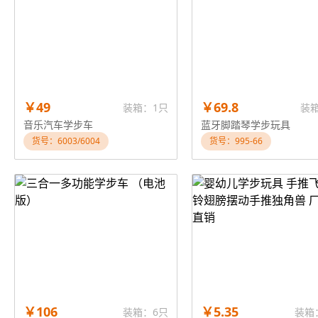
￥49
￥69.8
装箱：1只
装
音乐汽车学步车
蓝牙脚踏琴学步玩具
货号：6003/6004
货号：995-66
￥106
￥5.35
装箱：6只
装箱