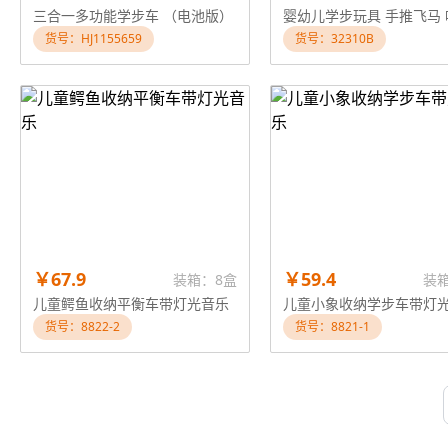
三合一多功能学步车 （电池版）
货号：HJ1155659
货号：32310B
￥67.9
￥59.4
装箱：8盒
装
儿童鳄鱼收纳平衡车带灯光音乐
儿童小象收纳学步车带灯
货号：8822-2
货号：8821-1