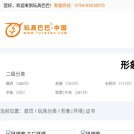
您好，欢迎来到玩具巴巴！
客服热线：0754-85638555
形
二级分类
模具 （280只）
机械 （101只）
水转印 （111只）
手板 （3只）
吸塑|片材 （281只）
当前位置：
首页
/
玩具分类
/
形象|环境|证书