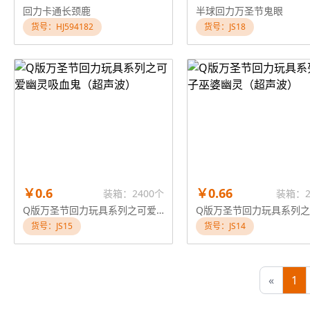
回力卡通长颈鹿
半球回力万圣节鬼眼
货号：HJ594182
货号：JS18
￥0.6
￥0.66
装箱：2400个
装箱：2
Q版万圣节回力玩具系列之可爱幽灵吸血鬼（超声波）
货号：JS15
货号：JS14
«
1