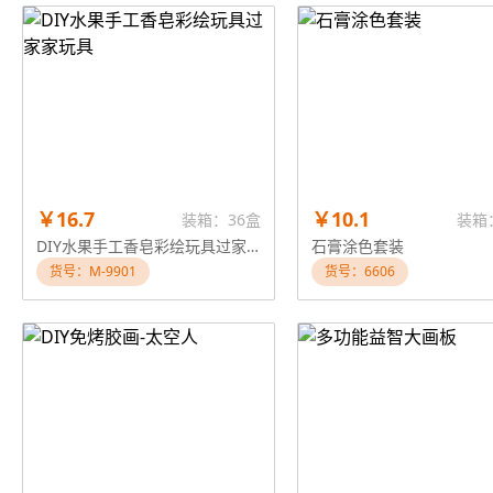
￥16.7
￥10.1
装箱：36盒
装箱
DIY水果手工香皂彩绘玩具过家家玩具
石膏涂色套装
货号：M-9901
货号：6606