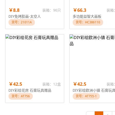
￥8.8
￥66.3
装箱：96只
装箱
DIY免烤胶画-太空人
多功能益智大画板
货号：21011A
货号：HC386110
￥42.5
￥42.5
装箱：12盒
装箱
DIY彩绘花房 石膏玩具赠品
DIY彩绘欧洲小镇 石膏玩
货号：AT756
货号：AT755-1