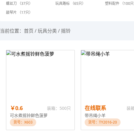
螺丝刀 （37只）
玩具路标 （65只）
塑料配件 （100
敲琴片 （17只）
当前位置：
首页
/
玩具分类
/
摇铃
￥0.6
在线联系
装箱：500只
装
可水煮摇铃鲜色菠萝
带吊绳小羊
货号：X603
货号：TY2016-20