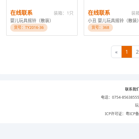
在线联系
在线联系
装箱：1只
装
婴儿玩具摇铃（散装）
小丑 婴儿玩具摇铃（散装
货号：TY2016-36
货号：368
«
1
2
联系我
电话：0754-8563855
玩
ICP许可证：
粤ICP备