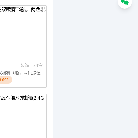
装箱：24盒
技双喷雾飞船，两色混装
-602