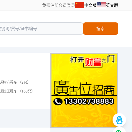
免费注册
会员登录
中文版
英文版
搜索
遥控方程车 （3只）
遥控工程车 （168只）