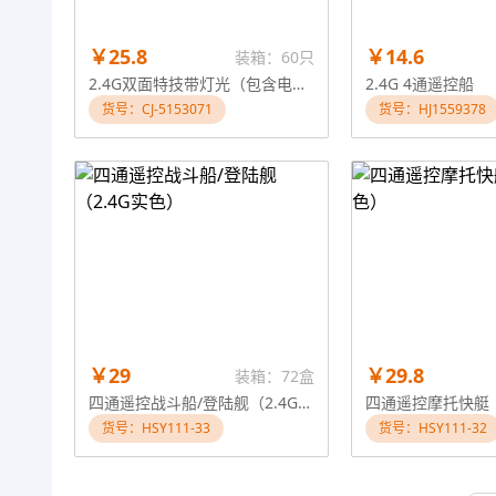
￥25.8
￥14.6
装箱：60只
2.4G双面特技带灯光（包含电池）
2.4G 4通遥控船
货号：CJ-5153071
货号：HJ1559378
￥29
￥29.8
装箱：72盒
四通遥控战斗船/登陆舰（2.4G实色）
四通遥控摩托快艇（
货号：HSY111-33
货号：HSY111-32