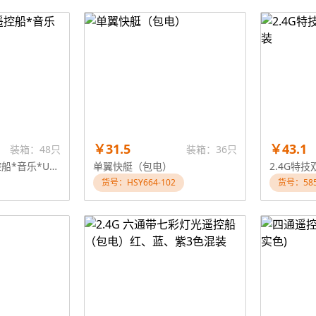
￥31.5
￥43.1
装箱：48只
装箱：36只
2.4GMINI特技遥控船*音乐*USB
单翼快艇（包电）
2.4G特
货号：HSY664-102
货号：585