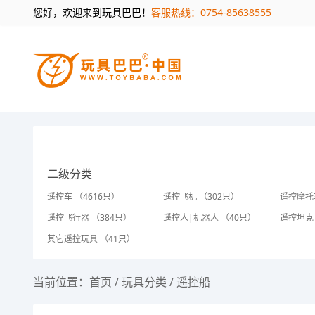
您好，欢迎来到玩具巴巴！
客服热线：0754-85638555
二级分类
遥控车 （4616只）
遥控飞机 （302只）
遥控摩托
遥控飞行器 （384只）
遥控人|机器人 （40只）
遥控坦克
其它遥控玩具 （41只）
当前位置：
首页
/
玩具分类
/
遥控船