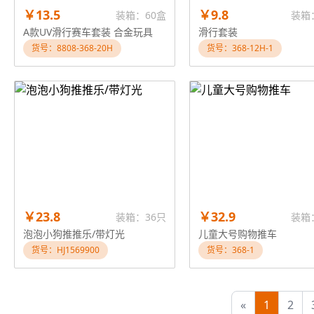
￥13.5
￥9.8
装箱：60盒
装箱
A款UV滑行赛车套装 合金玩具
滑行套装
货号：8808-368-20H
货号：368-12H-1
￥23.8
￥32.9
装箱：36只
装箱
泡泡小狗推推乐/带灯光
儿童大号购物推车
货号：HJ1569900
货号：368-1
«
1
2