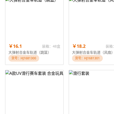
￥16.1
￥18.2
装箱：48盒
装箱
大弹射合金车轨道（跳篮）
大弹射合金车轨道（风扇
货号：HJ1681300
货号：HJ1681301