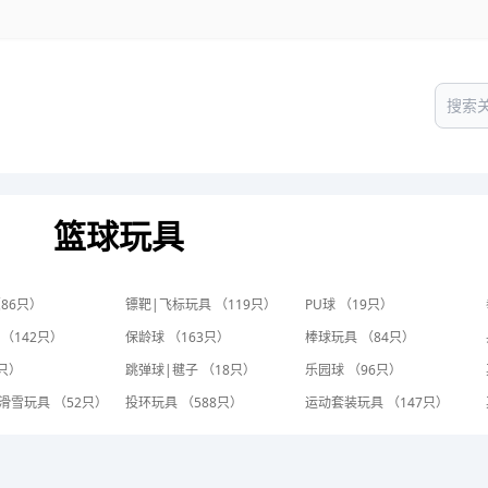
篮球玩具
86只）
镖靶|飞标玩具 （119只）
PU球 （19只）
（142只）
保龄球 （163只）
棒球玩具 （84只）
只）
跳弹球|毽子 （18只）
乐园球 （96只）
滑雪玩具 （52只）
投环玩具 （588只）
运动套装玩具 （147只）