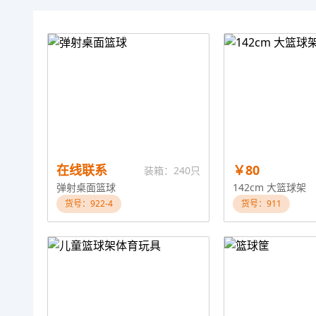
在线联系
￥80
装箱：240只
弹射桌面篮球
142cm 大篮球架
货号：922-4
货号：911