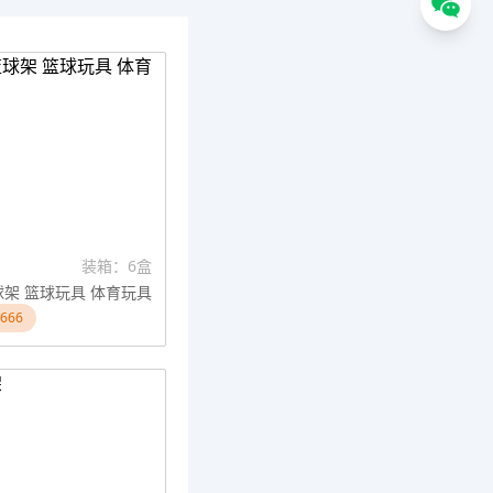
装箱：6盒
架 篮球玩具 体育玩具
666