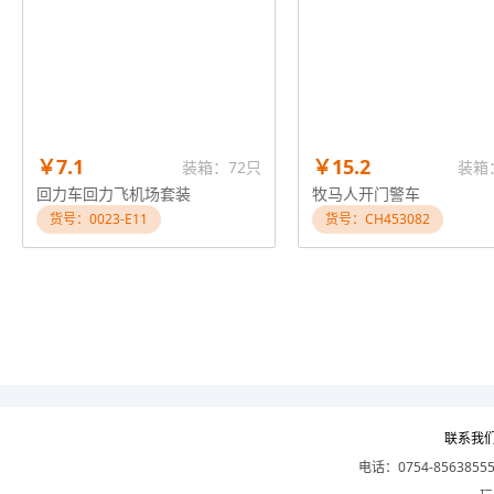
￥7.1
￥15.2
装箱：72只
装箱
回力车回力飞机场套装
牧马人开门警车
货号：0023-E11
货号：CH453082
联系我
电话：0754-8563855