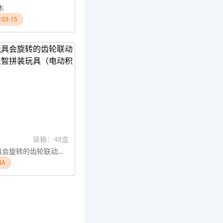
木
03-15
装箱：48盒
蜘蛛侠玩具会旋转的齿轮联动积木科教益智拼装玩具（电动积木）50pcs
4A