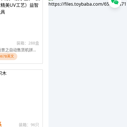
装箱：288盒
新版精美街景之自动售货机拼装积木（12只装一展示盒，6款6造型，彩盒精美UV工艺）益智玩具积木玩具
067B英文
系
装箱：96只