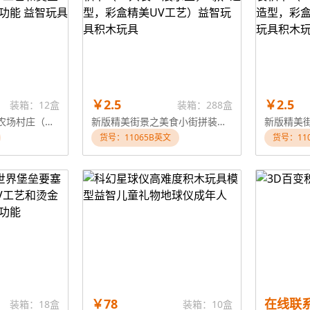
￥2.5
￥2.5
装箱：12盒
装箱：288盒
933+PCS我的世界农场村庄（彩盒采用精美UV工艺和烫金工艺）带七彩闪光功能 益智玩具积木玩具
新版精美街景之美食小街拼装积木（12只装一展示盒，6款6造型，彩盒精美UV工艺）益智玩具积木玩具
货号：11065B英文
货号：11
￥78
在线联
装箱：18盒
装箱：10盒