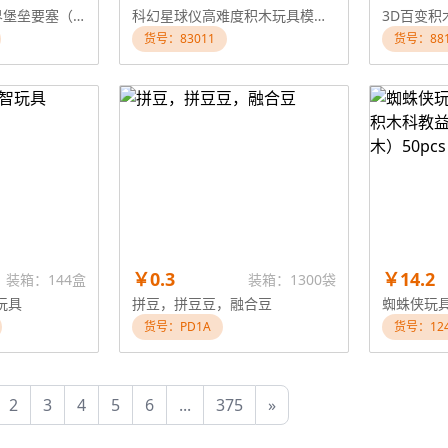
1118+PCS我的世界堡垒要塞（彩盒采用精美UV工艺和烫金工艺）带七彩闪光功能
科幻星球仪高难度积木玩具模型益智儿童礼物地球仪成年人
3D百变积
货号：83011
货号：881
￥0.3
￥14.2
装箱：144盒
装箱：1300袋
玩具
拼豆，拼豆豆，融合豆
货号：PD1A
货号：12
2
3
4
5
6
...
375
»