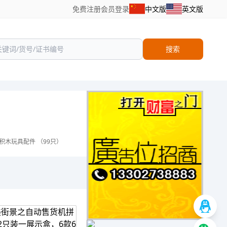
免费注册
会员登录
中文版
英文版
搜索
积木玩具配件 （99只）