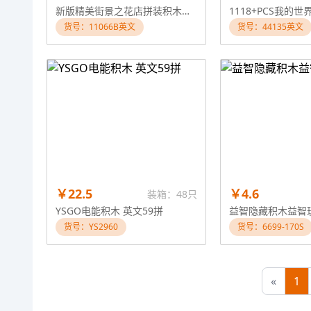
新版精美街景之花店拼装积木（12只装一展示盒，6款6造型，彩盒精美UV工艺）益智玩具积木玩具
货号：11066B英文
货号：44135英文
￥22.5
￥4.6
装箱：48只
YSGO电能积木 英文59拼
益智隐藏积木益智
货号：YS2960
货号：6699-170S
«
1