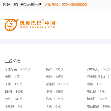
您好，欢迎来到玩具巴巴！
客服热线：0754-85638555
二级分类
牙轮牙箱 （214只）
摇铃 （73只）
钓鱼玩具 （36只
卡板 （0只）
电池 （49只）
充电器|盒|线 （
车轮 （13只）
电路板 （117只）
眼镜 （1只）
BB哨 （30只）
胶圈 （45只）
电话线 （7只）
纱线 （24只）
饰品 （52只）
隔电片 （20只）
手机绳 （7只）
卡头 （0只）
电话按键 （196