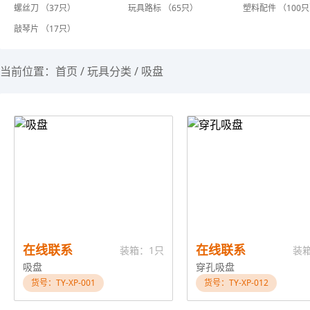
螺丝刀 （37只）
玩具路标 （65只）
塑料配件 （100
敲琴片 （17只）
当前位置：
首页
/
玩具分类
/
吸盘
在线联系
在线联系
装箱：1只
装
吸盘
穿孔吸盘
货号：TY-XP-001
货号：TY-XP-012