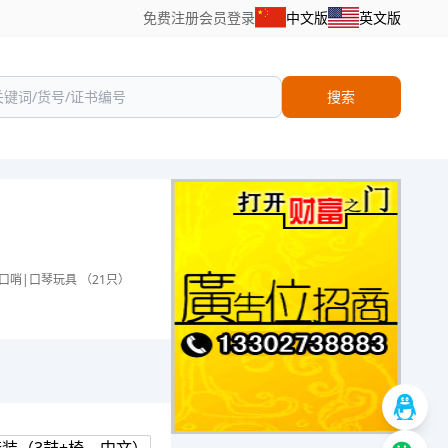
免费注册
会员登录
中文版
英文版
搜索
口哨|口琴玩具 （21只）