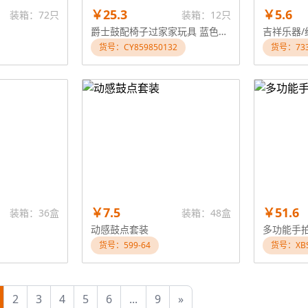
￥25.3
￥5.6
装箱：72只
装箱：12只
爵士鼓配椅子过家家玩具 蓝色红色
吉祥乐器/
货号：CY859850132
货号：733
￥7.5
￥51.6
装箱：36盒
装箱：48盒
动感鼓点套装
多功能手
货号：599-64
货号：XBS
2
3
4
5
6
...
9
»