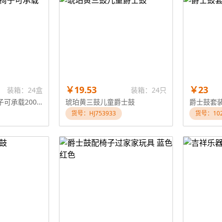
￥19.53
￥23
装箱：24盒
装箱：24只
爵士五鼓（配有椅子可承载200斤）
琥珀黄三鼓儿童爵士鼓
爵士鼓套装
货号：HJ753933
货号：102