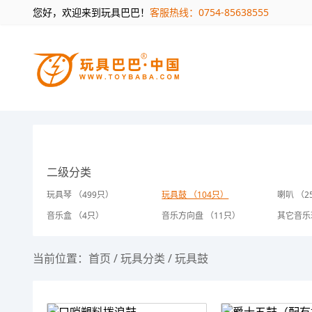
您好，欢迎来到玩具巴巴！
客服热线：0754-85638555
二级分类
玩具琴 （499只）
玩具鼓 （104只）
喇叭 （2
音乐盒 （4只）
音乐方向盘 （11只）
其它音乐
当前位置：
首页
/
玩具分类
/
玩具鼓