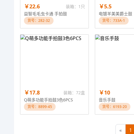
￥22.6
￥5.5
装箱：1只
益智毛毛虫卡通 手拍鼓
电镀羊美美爵士鼓
货号：282-32
货号：733A-1
￥17.8
￥10
装箱：72盒
Q萌多功能手拍鼓3色6PCS
音乐手鼓
货号：8899-45
货号：6193-20
«
1