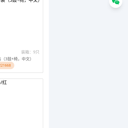
装箱：9只
（3鼓+椅，中文）
21668