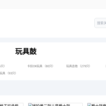
玩具鼓
5只）
卡拉OK玩具 （80只）
玩具吉他 （279只）
玩具 （93只）