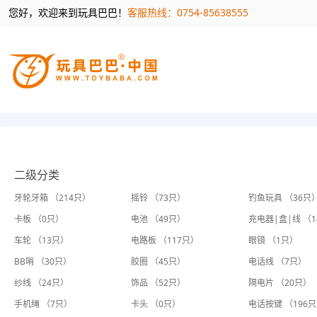
您好，欢迎来到玩具巴巴！
客服热线：0754-85638555
二级分类
牙轮牙箱 （214只）
摇铃 （73只）
钓鱼玩具 （36只
卡板 （0只）
电池 （49只）
充电器|盒|线 （
车轮 （13只）
电路板 （117只）
眼镜 （1只）
BB哨 （30只）
胶圈 （45只）
电话线 （7只）
纱线 （24只）
饰品 （52只）
隔电片 （20只）
手机绳 （7只）
卡头 （0只）
电话按键 （196