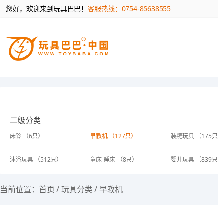
您好，欢迎来到玩具巴巴！
客服热线：0754-85638555
二级分类
床铃 （6只）
早教机 （127只）
装糖玩具 （175
沐浴玩具 （512只）
童床-睡床 （8只）
婴儿玩具 （839
当前位置：
首页
/
玩具分类
/
早教机