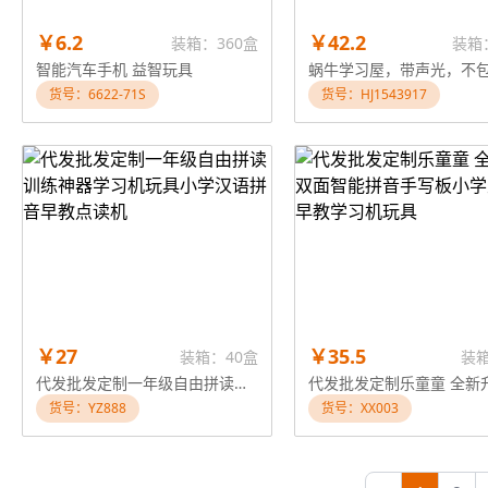
￥6.2
￥42.2
装箱：360盒
装箱
智能汽车手机 益智玩具
蜗牛学习屋，带声光，不包
货号：6622-71S
货号：HJ1543917
￥27
￥35.5
装箱：40盒
装
代发批发定制一年级自由拼读训练神器学习机玩具小学汉语拼音早教点读机
货号：YZ888
货号：XX003