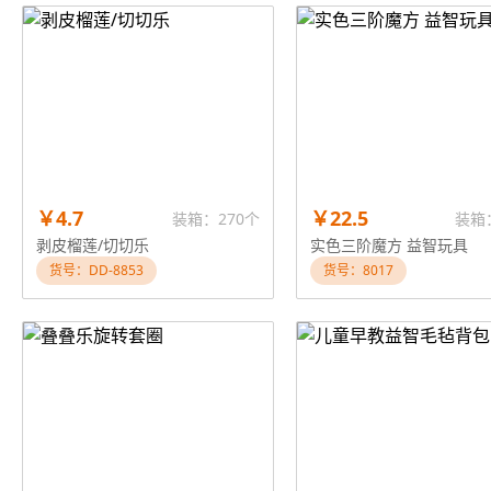
￥4.7
￥22.5
装箱：270个
装箱
剥皮榴莲/切切乐
实色三阶魔方 益智玩具
货号：DD-8853
货号：8017