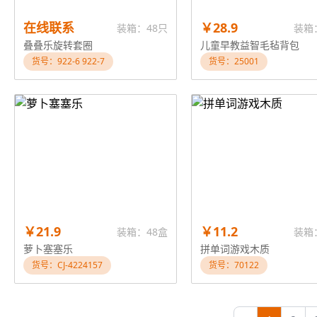
在线联系
￥28.9
装箱：48只
装箱
叠叠乐旋转套圈
儿童早教益智毛毡背包
货号：922-6 922-7
货号：25001
￥21.9
￥11.2
装箱：48盒
装箱
萝卜塞塞乐
拼单词游戏木质
货号：CJ-4224157
货号：70122