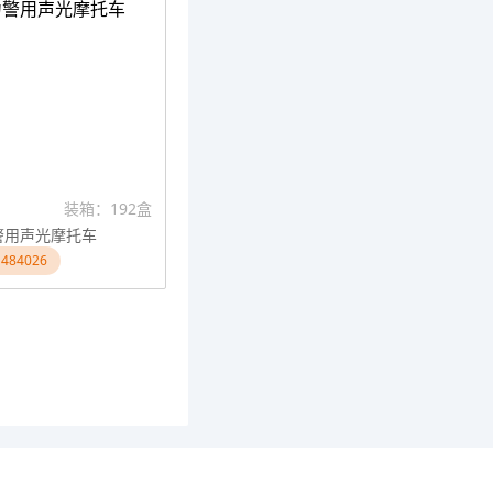
装箱：192盒
警用声光摩托车
484026