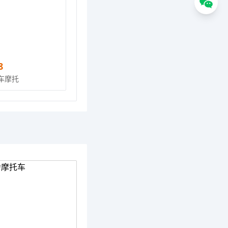
8
车摩托