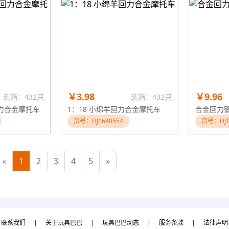
￥3.98
￥9.96
装箱：432只
装箱：432只
回力合金摩托车
1：18 小绵羊回力合金摩托车
合金回力
货号：HJ1640554
货号：HJ1
«
1
2
3
4
5
»
联系我们
|
关于玩具巴巴
|
玩具巴巴动态
|
服务条款
|
法律声明