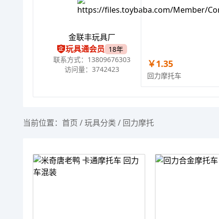
金联丰玩具厂
玩具通会员
18年
联系方式：13809676303
￥1.35
访问量：3742423
回力摩托车
当前位置：
首页
/
玩具分类
/
回力摩托