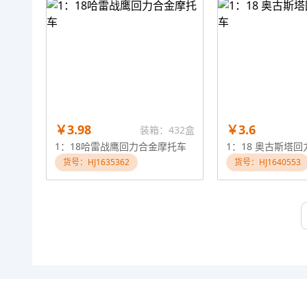
￥3.98
￥3.6
装箱：432盒
1：18哈雷战鹰回力合金摩托车
1：18 奥古斯塔
货号：HJ1635362
货号：HJ1640553