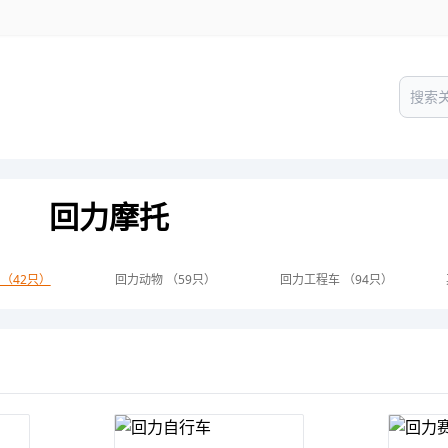
回力摩托
 （42只）
回力动物 （59只）
回力工程车 （94只）