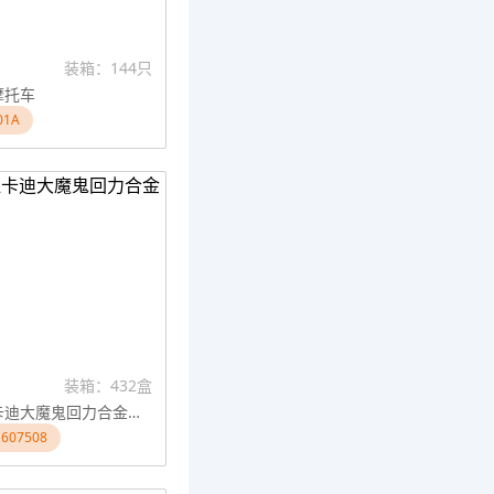
装箱：144只
摩托车
1A
装箱：432盒
1：18 杜卡迪大魔鬼回力合金摩托车
607508