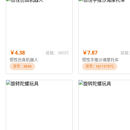
￥4.38
￥7.87
装箱：360只
装箱
惯性仿真机器人
惯性手推沙滩摩托车
货号：8846
货号：HJ1157972