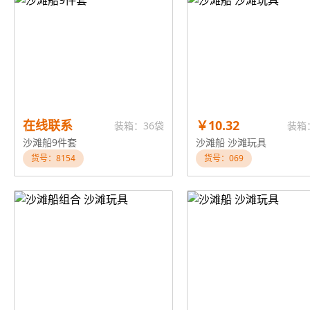
在线联系
￥10.32
装箱：36袋
装箱
沙滩船9件套
沙滩船 沙滩玩具
货号：8154
货号：069